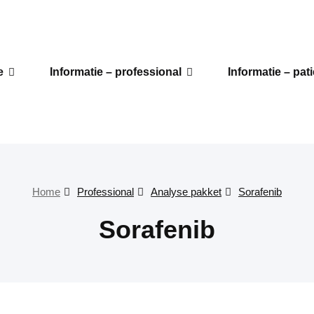
e
Informatie – professional
Informatie – pat
Home
Professional
Analyse pakket
Sorafenib
Sorafenib